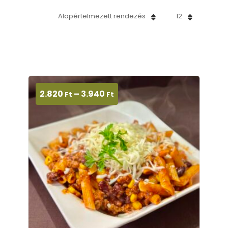
Alapértelmezett rendezés
12
2.820
–
3.940
Ft
Ft