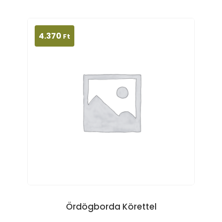
4.370
Ft
Ördögborda Körettel