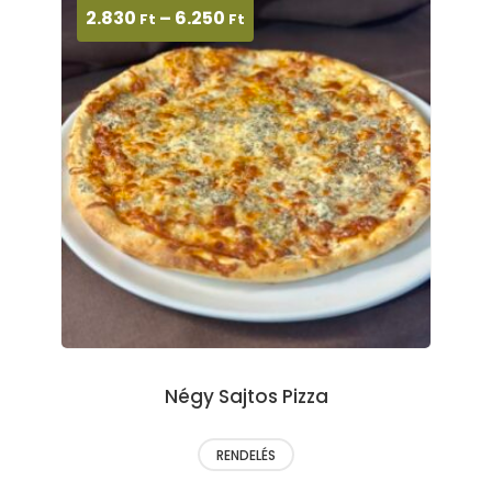
2.830
–
6.250
Ft
Ft
Négy Sajtos Pizza
RENDELÉS