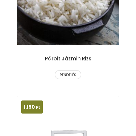
Párolt Jázmin Rizs
RENDELÉS
1.150
Ft