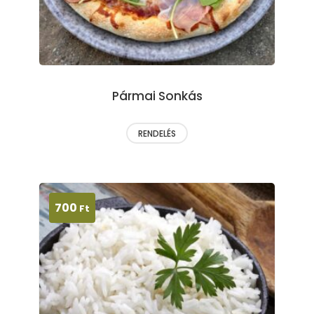
Pármai Sonkás
RENDELÉS
700
Ft