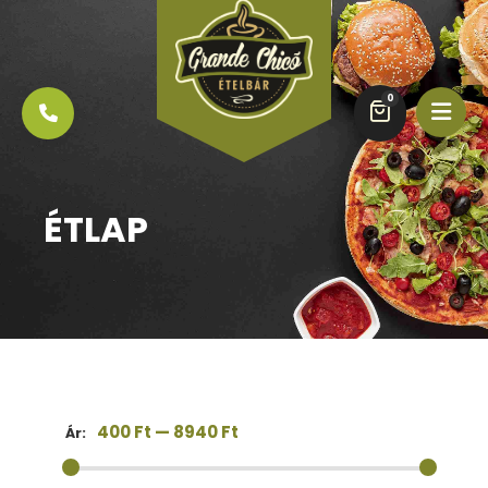
0
ÉTLAP
400 Ft
—
8940 Ft
Ár: