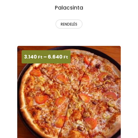
Palacsinta
RENDELÉS
3.140
–
6.640
Ft
Ft