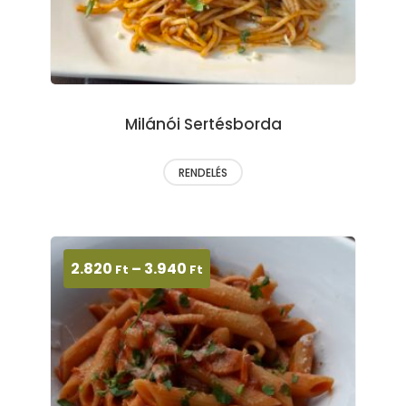
Milánói Sertésborda
RENDELÉS
2.820
–
3.940
Ft
Ft