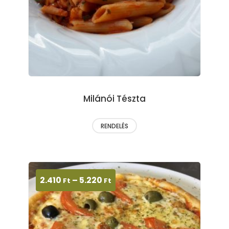
Milánói Tészta
RENDELÉS
2.410
–
5.220
Ft
Ft