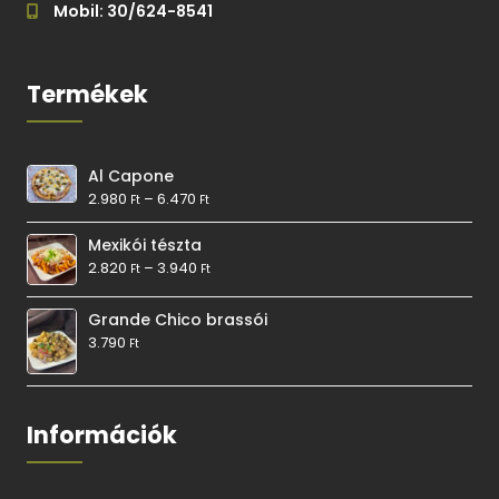
Mobil: 30/624-8541
Termékek
Al Capone
2.980
–
6.470
Ft
Ft
Mexikói tészta
2.820
–
3.940
Ft
Ft
Grande Chico brassói
3.790
Ft
Információk