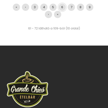
«
‹
3
4
5
6
7
8
9
›
»
61 - 72 látható a 109-ból (10 oldal)