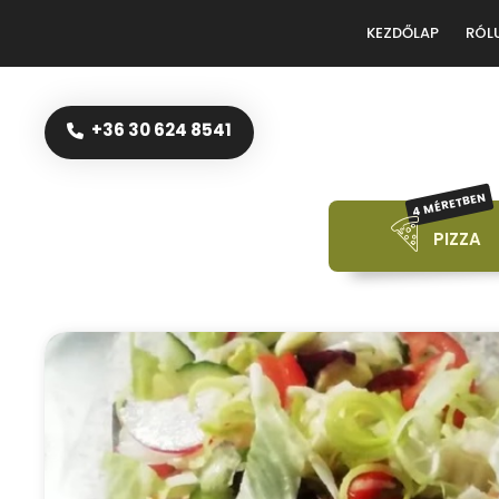
KEZDŐLAP
RÓL
+36 30 624 8541
4 MÉRETBEN
PIZZA