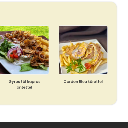
Gyros tál kapros
Cordon Bleu körettel
öntettel