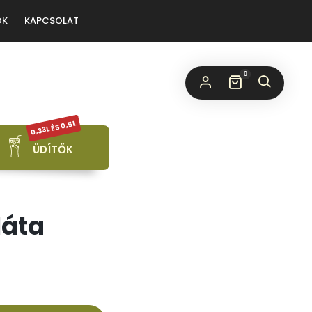
ÓK
KAPCSOLAT
0
0,33L ÉS 0,5L
ÜDÍTŐK
láta