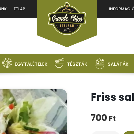
UNK
ÉTLAP
INFORMÁCI
KÖTELEZŐ
JELSZÓ
*
BELÉPÉS
EMLÉKEZZ RÁM
EGYTÁLÉTELEK
TÉSZTÁK
SALÁTÁK
Elfelejtett jelszó?
Friss sa
700
Ft