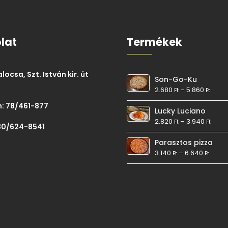
lat
Termékek
ocsa, Szt. István kir. út
Son-Go-Ku
2.680
–
5.860
Ft
Ft
: 78/461-877
Lucky Luciano
2.820
–
3.940
Ft
Ft
30/624-8541
Parasztos pizza
3.140
–
6.640
Ft
Ft