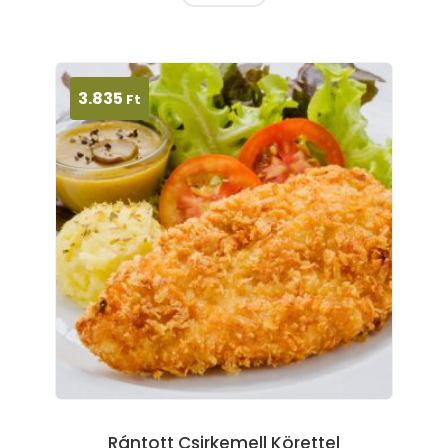
3.835
Ft
Rántott Csirkemell Körettel