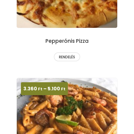
Pepperónis Pizza
RENDELÉS
3.360
–
5.100
Ft
Ft