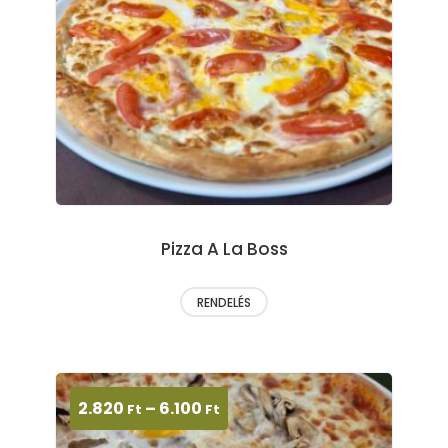
Pizza A La Boss
RENDELÉS
2.820
–
6.100
Ft
Ft