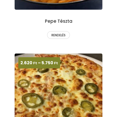
Pepe Tészta
RENDELÉS
2.620
–
5.750
Ft
Ft