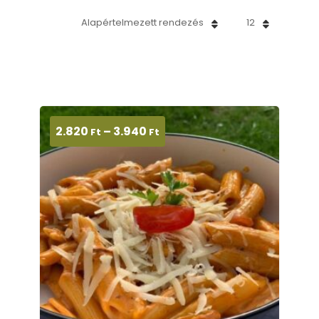
Alapértelmezett rendezés
12
2.820
–
3.940
Ft
Ft