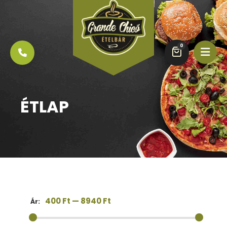
0
ÉTLAP
400 Ft
—
8940 Ft
Ár: