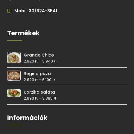
Mobil: 30/624-8541
Termékek
Grande Chico
2.820
–
3.940
Ft
Ft
Regina pizza
2.820
–
6.100
Ft
Ft
Korzika saláta
2.890
–
3.885
Ft
Ft
Információk