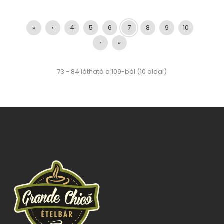
«
‹
4
5
6
7
8
9
10
›
»
73 - 84 látható a 109-ból (10 oldal)