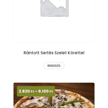
Rántott Sertés Szelet Körettel
RENDELÉS
2.820
–
6.100
Ft
Ft