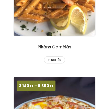
Pikáns Garnélás
RENDELÉS
3.140
–
6.390
Ft
Ft