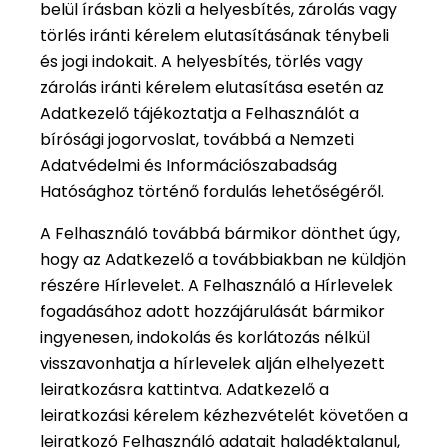
belül írásban közli a helyesbítés, zárolás vagy
törlés iránti kérelem elutasításának ténybeli
és jogi indokait. A helyesbítés, törlés vagy
zárolás iránti kérelem elutasítása esetén az
Adatkezelő tájékoztatja a Felhasználót a
bírósági jogorvoslat, továbbá a Nemzeti
Adatvédelmi és Információszabadság
Hatósághoz történő fordulás lehetőségéről.
A Felhasználó továbbá bármikor dönthet úgy,
hogy az Adatkezelő a továbbiakban ne küldjön
részére Hírlevelet. A Felhasználó a Hírlevelek
fogadásához adott hozzájárulását bármikor
ingyenesen, indokolás és korlátozás nélkül
visszavonhatja a hírlevelek alján elhelyezett
leiratkozásra kattintva. Adatkezelő a
leiratkozási kérelem kézhezvételét követően a
leiratkozó Felhasználó adatait haladéktalanul,