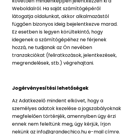
követően mindenképpen jelentkezzen ki a
Weboldalról. Ha saját számítógépéről
látogatja oldalunkat, akkor alkalmazástól
függően bizonyos ideig bejelentkezve marad.
Ez esetben is legyen körültekintő, hogy
idegenek a számítógépéhez ne férjenek
hozzá, ne tudjanak az Ön nevében
tranzakciókat (feliratkozások, jelentkezések,
megrendelések, stb.) végrehajtani.
Jogérvényesítési lehetőségek
Az Adatkezelő mindent elkövet, hogy a
személyes adatok kezelése a jogszabályoknak
megfelelően történjék, amennyiben úgy érzi
ennek nem feleltünk meg, úgy kérjük, írjon
nekünk az info@grandechico.hu e-mail címre.