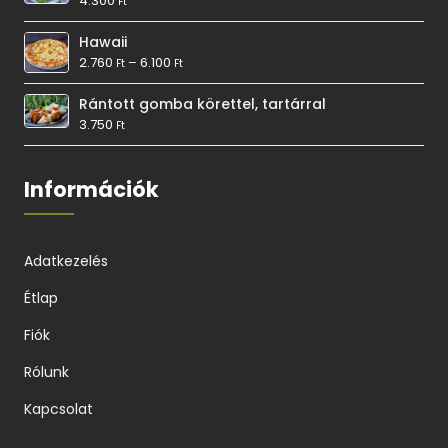
4.300
Ft
Hawaii
2.760
–
6.100
Ft
Ft
Rántott gomba körettel, tartárral
3.750
Ft
Információk
Adatkezelés
Étlap
Fiók
Rólunk
Kapcsolat