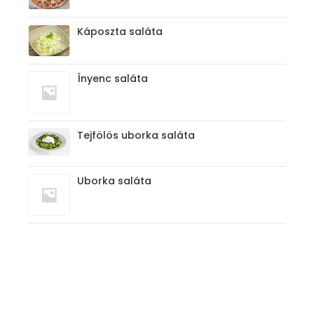
7.590
Ft
Káposzta saláta
860
Ft
Ínyenc saláta
980
Ft
Tejfölös uborka saláta
930
Ft
Uborka saláta
880
Ft