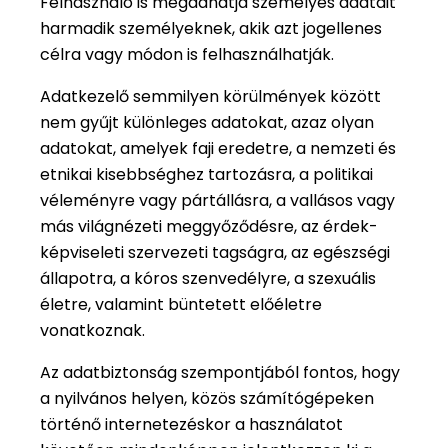
Felhasználó is megadhatja személyes adatait
harmadik személyeknek, akik azt jogellenes
célra vagy módon is felhasználhatják.
Adatkezelő semmilyen körülmények között
nem gyűjt különleges adatokat, azaz olyan
adatokat, amelyek faji eredetre, a nemzeti és
etnikai kisebbséghez tartozásra, a politikai
véleményre vagy pártállásra, a vallásos vagy
más világnézeti meggyőződésre, az érdek-
képviseleti szervezeti tagságra, az egészségi
állapotra, a kóros szenvedélyre, a szexuális
életre, valamint büntetett előéletre
vonatkoznak.
Az adatbiztonság szempontjából fontos, hogy
a nyilvános helyen, közös számítógépeken
történő internetezéskor a használatot