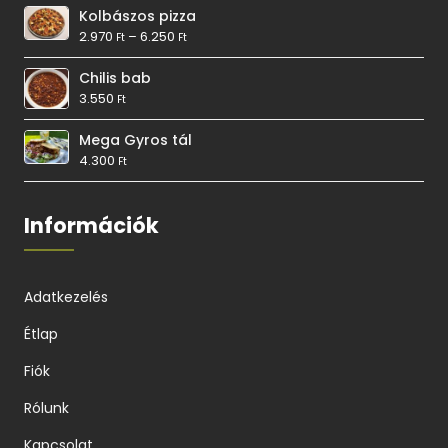
Kolbászos pizza
2.970
–
6.250
Ft
Ft
Chilis bab
3.550
Ft
Mega Gyros tál
4.300
Ft
Információk
Adatkezelés
Étlap
Fiók
Rólunk
Kapcsolat