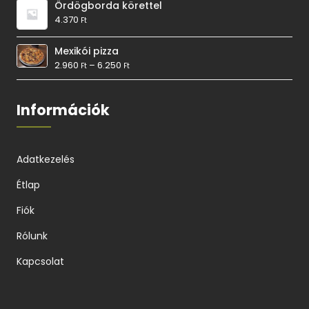
Ördögborda körettel
4.370
Ft
Mexikói pizza
2.960
–
6.250
Ft
Ft
Információk
Adatkezelés
Étlap
Fiók
Rólunk
Kapcsolat