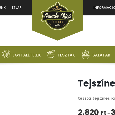
UNK
ÉTLAP
INFORMÁCI
KÖTELEZŐ
JELSZÓ
*
BELÉPÉS
EMLÉKEZZ RÁM
EGYTÁLÉTELEK
TÉSZTÁK
SALÁTÁK
Elfelejtett jelszó?
Tejszí
tészta, tejszínes r
2.820
Ft
–