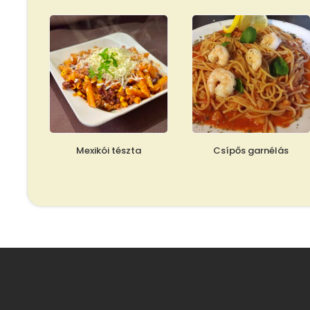
Mexikói tészta
Csípős garnélás