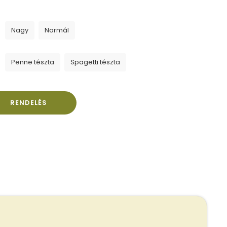
Nagy
Normál
Penne tészta
Spagetti tészta
RENDELÉS