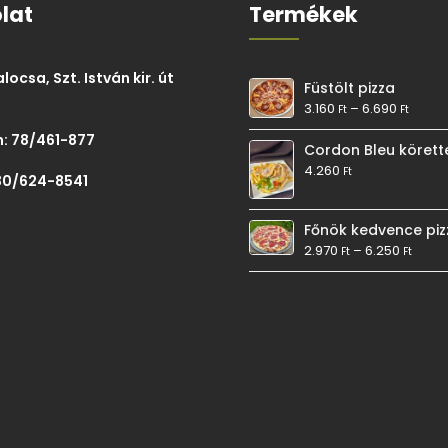
lat
Termékek
ocsa, Szt. István kir. út
Füstölt pizza
3.160
–
6.690
Ft
Ft
: 78/461-877
Cordon Bleu körett
4.260
Ft
30/624-8541
Főnök kedvence piz
2.970
–
6.250
Ft
Ft