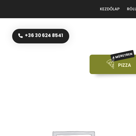
KEZDŐLAP
RÓL
+36 30 624 8541
4 MÉRETBEN
PIZZA