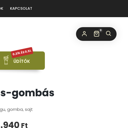
ÓK
KAPCSOLAT
0
0,33L ÉS 0,5L
ÜDÍTŐK
nes-gombás
agu, gomba, sajt
3.940
Ft