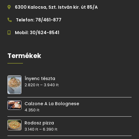
6300 Kalocsa, Szt. István kir. út 85/A
Telefon: 78/461-877
Mobil: 30/624-8541
Termékek
Ínyenc tészta
2.820
–
3.940
Ft
Ft
Calzone A La Bolognese
4.350
Ft
Rodosz pizza
3.140
–
6.390
Ft
Ft