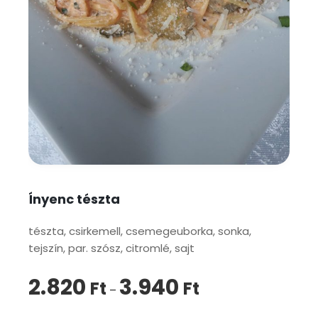
Ínyenc tészta
tészta, csirkemell, csemegeuborka, sonka,
tejszín, par. szósz, citromlé, sajt
2.820
3.940
Ft
Ft
–