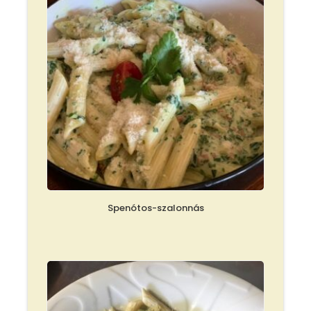
Spenótos-szalonnás