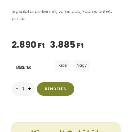
jégsaláta, csirkemell, vörös bab, kapros öntet,
pirítós
2.890
3.885
Ft
Ft
–
Kicsi
Nagy
MÉRETEK
RENDELÉS