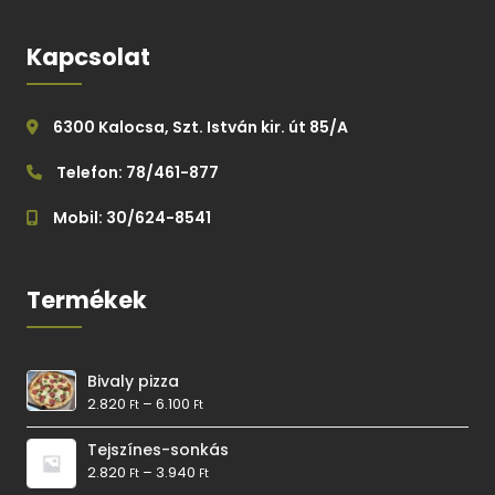
Kapcsolat
6300 Kalocsa, Szt. István kir. út 85/A
Telefon: 78/461-877
Mobil: 30/624-8541
Termékek
Bivaly pizza
2.820
–
6.100
Ft
Ft
Tejszínes-sonkás
2.820
–
3.940
Ft
Ft