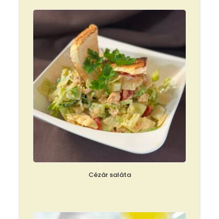
Cézár saláta