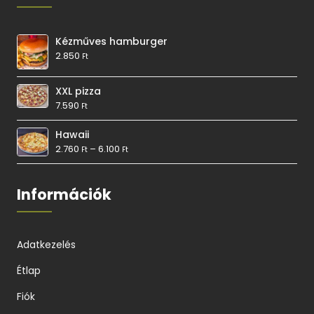
Kézműves hamburger
2.850
Ft
XXL pizza
7.590
Ft
Hawaii
2.760
–
6.100
Ft
Ft
Információk
Adatkezelés
Étlap
Fiók