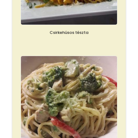
Csirkehúsos tészta