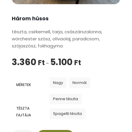
Három húsos
tészta, csirkemell, tarja, császárszalonna,
wörchester szósz, olívaolaj, paradicsom,
szójaszósz, fokhagyma
3.360
5.100
Ft
Ft
–
Nagy
Normál
MÉRETEK
Penne tészta
TÉSZTA
Spagetti tészta
FAJTÁJA